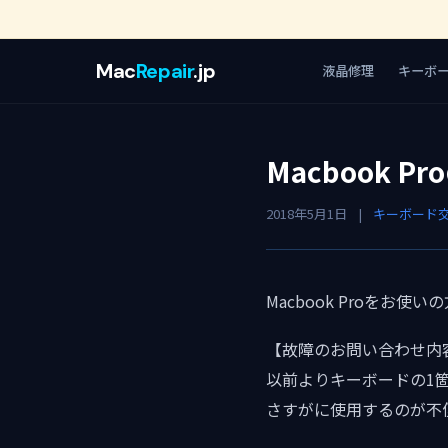
Mac
Repair
.jp
液晶修理
キーボ
Macbook 
2018年5月1日
|
キーボード
Macbook Proを
【故障のお問い合わせ内
以前よりキーボードの1
さすがに使用するのが不