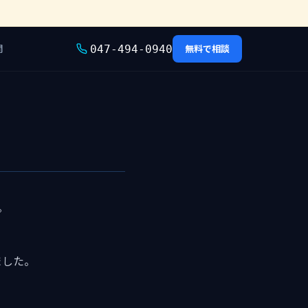
問
無料で相談
047-494-0940
。
ました。