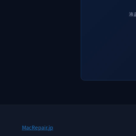
液
Mac
Repair
.jp