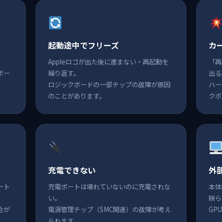
起動途中でフリーズ
カ
Appleロゴが出た後に進まない・再起動を
「再
ボー
繰り返す。
出る
ロジックボードの一部チップの故障が原因
ハー
のことがあります。
クボ
充電できない
外
ート
充電ポートは壊れていないのに充電されな
本体
い。
映ら
合が
電源管理チップ（SMC関連）の故障が考え
GP
られます。