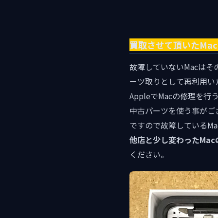
買取させて頂いたMa
故障していないMacは
ーツ取りとして再利用い
AppleでMacの修理
中古パーツを使う事がご
ですので故障しているM
他店と少し変わったMa
ください。