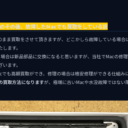
cのその後、故障したMacでも買取をしている訳
そのまま買取をさせて頂きますが、どこかしら故障している場合
たします。
を行う場合は新品部品に交換になると思いますが、当社でMacの修
ざいます。
acでも高額買取ができ、修理の場合は格安修理ができる仕組み
cの買取方法になります
が、極端に古いMacや水没故障ではない