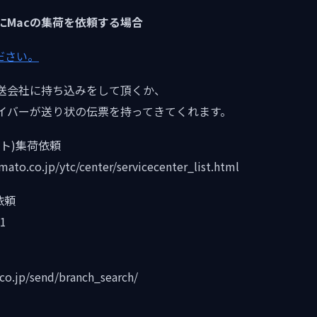
にMacの集荷を依頼する場合
ださい。
送会社に持ち込みをして頂くか、
イバーが送り状の伝票を持ってきてくれます。
ト)集荷依頼
to.co.jp/ytc/center/servicecenter_list.html
依頼
1
co.jp/send/branch_search/