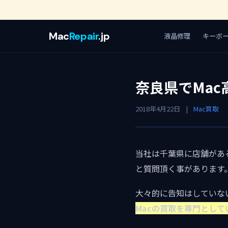
Mac
Repair
.jp
液晶修理
キーボ
奈良県でMac
2018年4月22日
|
Mac買取
当社は千葉県に店舗がある
と質問頂く事があります
大々的に告知はしていな
Macの買取を専門とし