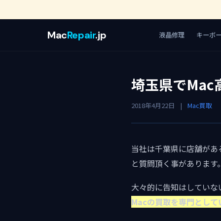
Mac
Repair
.jp
液晶修理
キーボ
埼玉県でMac
2018年4月22日
|
Mac買取
当社は千葉県に店舗がある
と質問頂く事があります
大々的に告知はしていな
Macの買取を専門とし