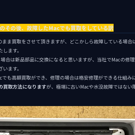
cのその後、故障したMacでも買取をしている訳
そのまま買取をさせて頂きますが、どこかしら故障している場合
たします。
を行う場合は新品部品に交換になると思いますが、当社でMacの修
ざいます。
acでも高額買取ができ、修理の場合は格安修理ができる仕組み
cの買取方法になります
が、極端に古いMacや水没故障ではない