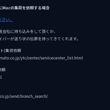
にMacの集荷を依頼する場合
ださい。
送会社に持ち込みをして頂くか、
イバーが送り状の伝票を持ってきてくれます。
ト)集荷依頼
to.co.jp/ytc/center/servicecenter_list.html
依頼
1
co.jp/send/branch_search/