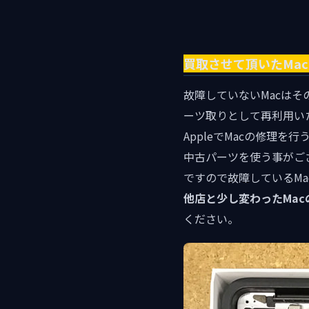
買取させて頂いたMa
故障していないMacは
ーツ取りとして再利用い
AppleでMacの修理
中古パーツを使う事がご
ですので故障しているM
他店と少し変わったMa
ください。