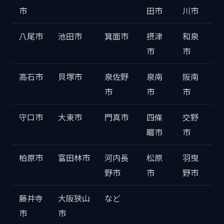
市
田市
川市
八尾市
池田市
箕面市
摂津
和泉
市
市
高石市
貝塚市
泉佐野
泉南
阪南
市
市
市
守口市
大東市
門真市
四條
交野
畷市
市
柏原市
富田林市
河内長
松原
羽曳
野市
市
野市
藤井寺
大阪狭山
など
市
市