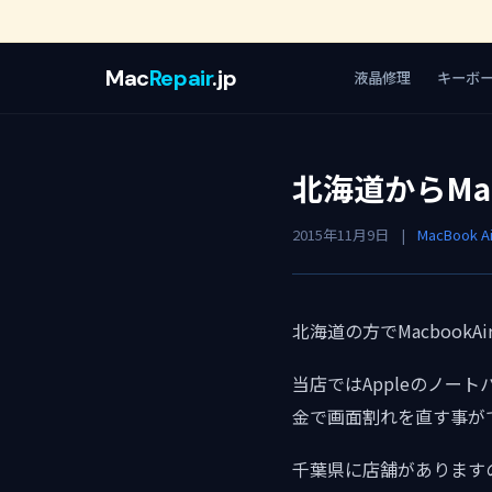
Mac
Repair
.jp
液晶修理
キーボ
北海道からMa
2015年11月9日
|
MacBook A
北海道の方でMacbook
当店ではAppleのノートパ
金で画面割れを直す事が
千葉県に店舗があります