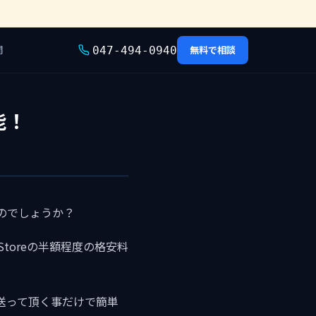
問
無料で相談
047-494-0940
能！
するのでしょうか？
 Storeの半額程度の格安料
送って頂く事だけで簡単