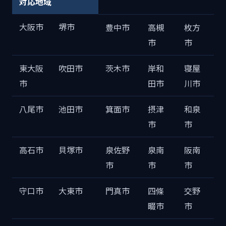
対応地域
大阪市
堺市
豊中市
高槻
枚方
市
市
東大阪
吹田市
茨木市
岸和
寝屋
市
田市
川市
八尾市
池田市
箕面市
摂津
和泉
市
市
高石市
貝塚市
泉佐野
泉南
阪南
市
市
市
守口市
大東市
門真市
四條
交野
畷市
市