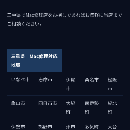
三重県でMac修理店をお探しであればお気軽に当店まで
ご相談ください。
三重県 Mac修理対応
地域
いなべ市
志摩市
伊賀
桑名市
松阪
市
市
亀山市
四日市市
大紀
南伊勢
紀北
町
町
町
伊勢市
熊野市
津市
多気町
大台