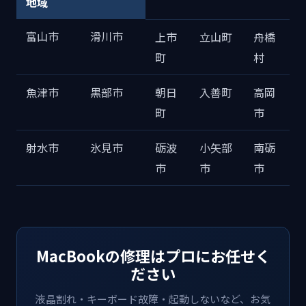
地域
富山市
滑川市
上市
立山町
舟橋
町
村
魚津市
黒部市
朝日
入善町
高岡
町
市
射水市
氷見市
砺波
小矢部
南砺
市
市
市
MacBookの修理はプロにお任せく
ださい
液晶割れ・キーボード故障・起動しないなど、お気