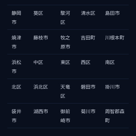
静岡
葵区
駿河
清水区
島田市
市
区
焼津
藤枝市
牧之
吉田町
川根本町
市
原市
浜松
中区
東区
西区
南区
市
北区
浜北区
天竜
磐田市
掛川市
区
袋井
湖西市
御前
菊川市
周智郡森
市
崎市
町