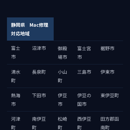
静岡県 Mac修理
対応地域
富士
沼津市
御殿
富士宮
裾野市
市
場市
市
清水
長泉町
小山
三島市
伊東市
町
町
熱海
下田市
伊豆
伊豆の
東伊豆町
市
市
国市
河津
南伊豆
松崎
西伊豆
田方郡函
町
町
町
町
南町