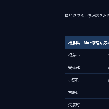
福島県でMac修理店を
福島県 Mac修理対応
福島市
安達郡
小野町
古殿町
矢祭町