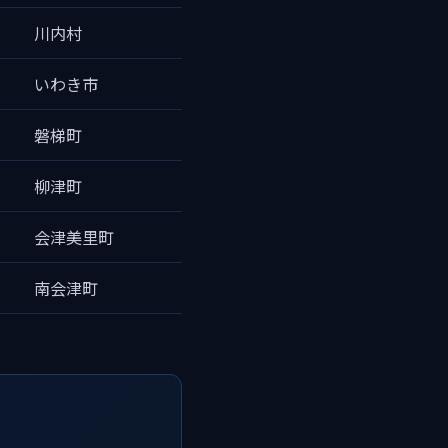
川内村
いわき市
磐梯町
柳津町
会津美里町
南会津町