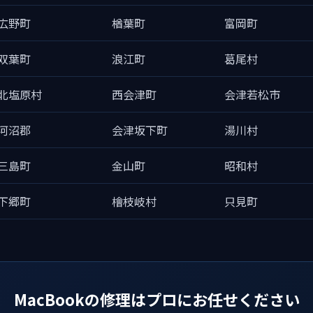
広野町
楢葉町
富岡町
双葉町
浪江町
葛尾村
北塩原村
西会津町
会津若松市
河沼郡
会津坂下町
湯川村
三島町
金山町
昭和村
下郷町
檜枝岐村
只見町
MacBookの修理はプロにお任せください