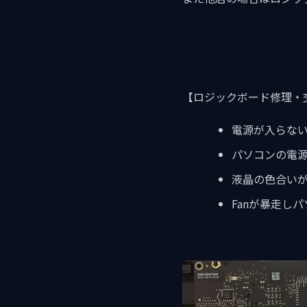
【ロジックボード修理・
電源が入らな
パソコンの電
液晶の色合い
Fanが暴走し