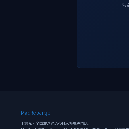
液
Mac
Repair
.jp
千葉発・全国郵送対応のMac修理専門店。