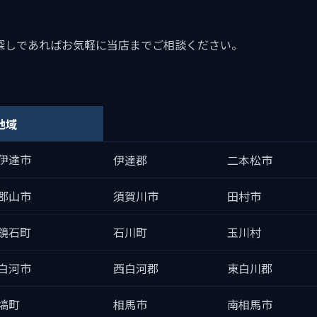
お探しであればお気軽に当店までご相談ください。
地域
伊達市
伊達郡
二本松市
郡山市
須賀川市
田村市
鏡石町
石川町
玉川村
白河市
西白河郡
東白川郡
塙町
相馬市
南相馬市