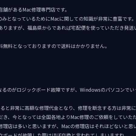
店舗があるMac修理専門店です。
のみとなっているためにMacに関しての知識が非常に豊富です
ありますが、福島県からであれば宅配便を使っていただき発送
料無料となっておりますので送料はかかりません。
なるのがロジックボード故障ですが、Windowsのパソコンで
)となると非常に高額な修理代金となり、修理を断念する方は非常
だき、今となっては全国各地よりMac修理のご依頼をしていた
修理店は多いと思いますが、Macの修理店はそれほどないと思
クボードが故障した際はほぼ交換と言われてしまいますね。