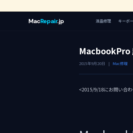
Mac
Repair
.jp
液晶修理
キーボ
MacbookPr
2015年9月20日
|
Mac修理
<2015/9/18にお問い