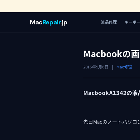
Mac
Repair
.jp
液晶修理
キーボ
Macbook
2015年9月6日
|
Mac修理
MacbookA134
先日Macのノートパソコン