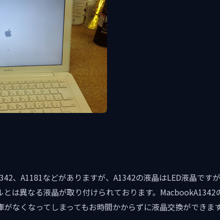
1342、A1181などがありますが、A1342の液晶はLED液晶ですが
とは異なる液晶が取り付けられております。MacbookA134
庫がなくなってしまってもお時間かからずに液晶交換ができま