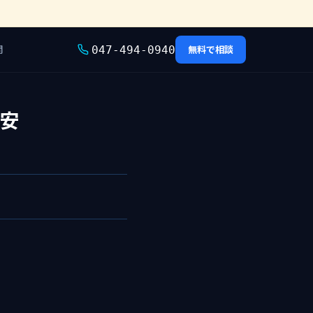
問
無料で相談
047-494-0940
格安