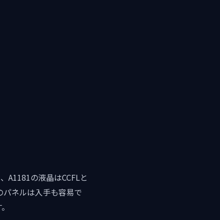
、A1181の液晶はCCFLと
2のパネルは入手も容易で
す。