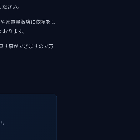
ください。
leや家電量販店に依頼をし
ております。
を直す事ができますので万
い。