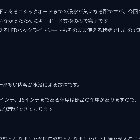
にあるロジックボードまでの浸水が気になる所ですが、今回のMa
いなかったためにキーボード交換のみで完了です。
あるLEDバックライトシートもそのまま使える状態でしたので
で一番多い内容が水没による故障です。
irの13インチ、15インチまである程度は部品の在庫がありますの
に修理ができております。
c修理となりましたが即日修理となりましたのでお待たせするこ