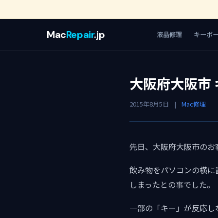
Mac
Repair
.jp
液晶修理
キーボ
大阪府大阪市 
2015年8月5日
|
Mac修理
先日、大阪府大阪市のお客様
飲み物をパソコンの横に
しまったとの事でした。
一部の「キー」が反応し