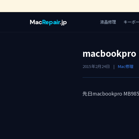
Mac
Repair
.jp
液晶修理
キーボ
macbookpr
2015年2月24日
|
Mac修理
先日macbookpro M