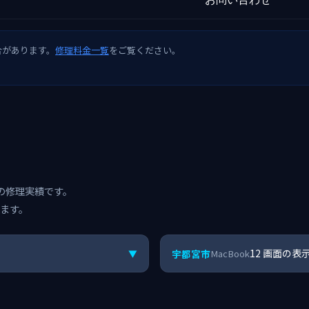
合があります。
修理料金一覧
をご覧ください。
kの修理実績です。
ます。
12 画面の
宇都宮市
▼
MacBook