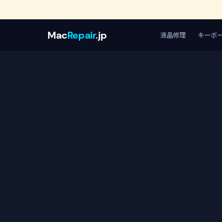
Mac
Repair
.jp
液晶修理
キーボ