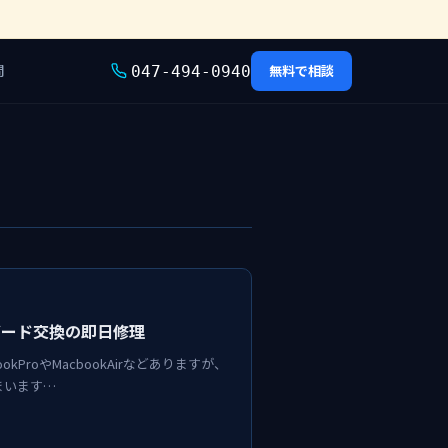
問
無料で相談
047-494-0940
ボード交換の即日修理
kProやMacbookAirなどありますが、
まいます…